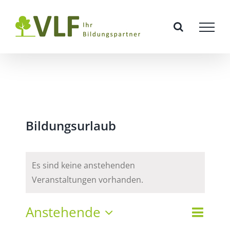
Zum
Inhalt
springen
Bildungsurlaub
Es sind keine anstehenden
Veranstaltungen vorhanden.
Vera
Anstehende
Veran
Liste
Suche
Datum