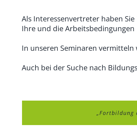
Als Interessenvertreter haben Sie
Ihre und die Arbeitsbedingungen 
In unseren Seminaren vermitteln 
Auch bei der Suche nach Bildungsu
„Das Beste am VLF ist die profess
„Ich bin seit vielen Jahren reg
„Referenten bringen Seminarth
„Das Team steht mir jederze
„Fortbildung 
„Perfekt!
„Guter V
„Alle 
„Es i