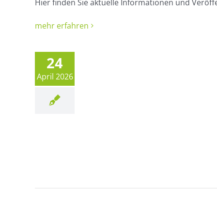
Hier finden Sie aktuelle Informationen und Veröf
tersuchung
mehr erfahren
entlicht:
ruktur und
24
nstand im
April 2026
ichen Forst
tuelles