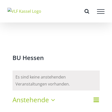
Zum
Inhalt
springen
BU Hessen
Es sind keine anstehenden
Veranstaltungen vorhanden.
Vera
Anstehende
Veran
Liste
Suche
Datum
Ansi