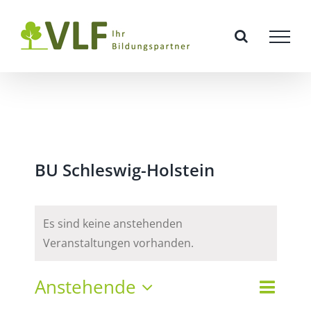
Zum
Inhalt
springen
BU Schleswig-Holstein
Es sind keine anstehenden
Veranstaltungen vorhanden.
Vera
Anstehende
Veran
Liste
Suche
Datum