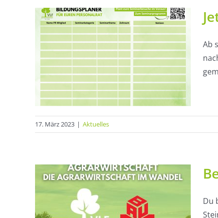
Je
Ab 
nac
LF
geme
17. März 2023
|
Aktuelles
Be
Du b
renz
Stei