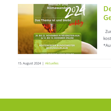
De
 des
Ge
nen
Zum
 –
kost
ndel
*Aus
15. August 2024
|
Aktuelles