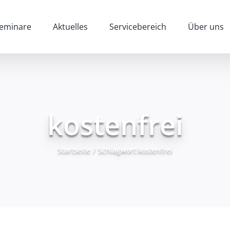
eminare
Aktuelles
Servicebereich
Über uns
kostenfrei
Startseite
/
Schlagwort:
kostenfrei