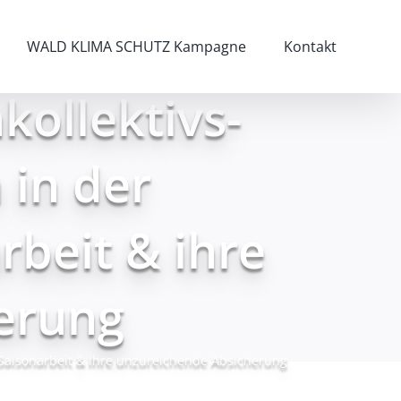
WALD KLIMA SCHUTZ Kampagne
Kontakt
kollektivs-
 in der
rbeit & ihre
erung
n Saisonarbeit & ihre unzureichende Absicherung