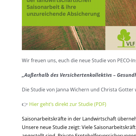
Wir freuen uns, euch die neue Studie von PECO-Inst
„Außerhalb des Versichertenkollektivs – Gesundh
Die Studie von Janna Wichern und Christa Gotter 
👉
Hier geht’s direkt zur Studie (PDF)
Saisonarbeitskräfte in der Landwirtschaft überne
Unsere neue Studie zeigt: Viele Saisonarbeitskräf
angestellt sind. Private Erntehelferversicherung