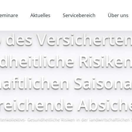
eminare
Aktuelles
Servicebereich
Über uns
des Versicherten
heitliche Risiken
aftlichen Saisona
reichende Absich
tenkollektivs- Gesundheitliche Risiken in der landwirtschaftliche