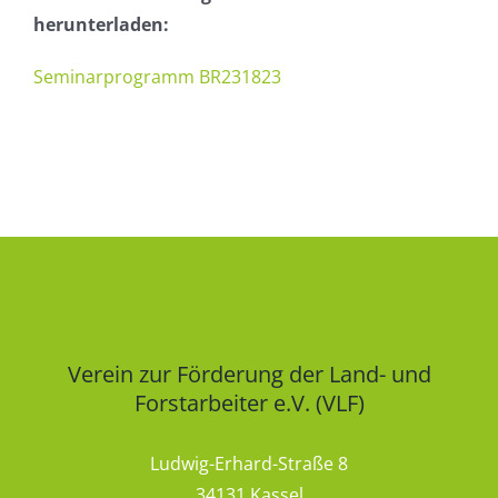
herunterladen:
Seminarprogramm BR231823
Verein zur Förderung der Land- und
Forstarbeiter e.V. (VLF)
Ludwig-Erhard-Straße 8
34131 Kassel