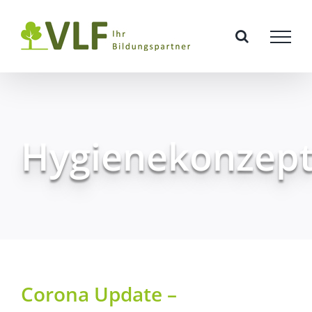
Zum
Inhalt
springen
Hygienekonzep
Corona Update –