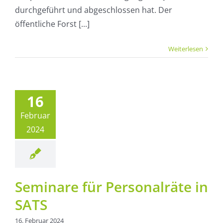
durchgeführt und abgeschlossen hat. Der
öffentliche Forst [...]
Weiterlesen
inare für
sonalräte
16
n SATS
Februar
Aktuelles
2024
Seminare für Personalräte in
SATS
16. Februar 2024