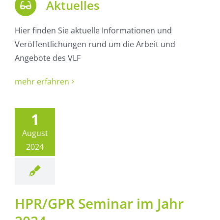
Aktuelles
Hier finden Sie aktuelle Informationen und
Veröffentlichungen rund um die Arbeit und
Angebote des VLF
mehr erfahren
PR/GPR
minar im
1
hr 2024
August
Aktuelles
2024
HPR/GPR Seminar im Jahr