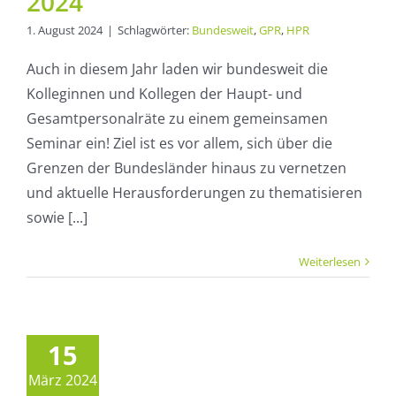
2024
1. August 2024
|
Schlagwörter:
Bundesweit
,
GPR
,
HPR
Auch in diesem Jahr laden wir bundesweit die
Kolleginnen und Kollegen der Haupt- und
Gesamtpersonalräte zu einem gemeinsamen
Seminar ein! Ziel ist es vor allem, sich über die
Grenzen der Bundesländer hinaus zu vernetzen
und aktuelle Herausforderungen zu thematisieren
sowie [...]
Weiterlesen
dentwicklung
raucht
arbeit“ –
15
Neue
März 2024
enschaftliche